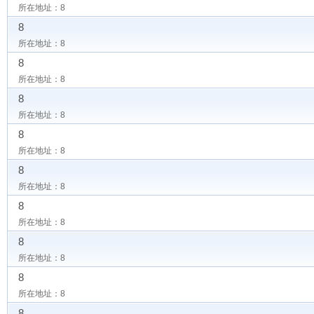
所在地址：8
8
所在地址：8
8
所在地址：8
8
所在地址：8
8
所在地址：8
8
所在地址：8
8
所在地址：8
8
所在地址：8
8
所在地址：8
8