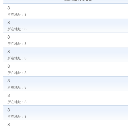
8
所在地址：8
8
所在地址：8
8
所在地址：8
8
所在地址：8
8
所在地址：8
8
所在地址：8
8
所在地址：8
8
所在地址：8
8