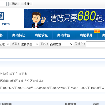
售
商铺转让
商铺求租
商铺求购
商铺装修
类型：
面积：
关键字：
连城县
武平县
漳平市
校区商铺
旅游区商铺
办公区商铺
其它
0平
100~500平
500~1000平
1000~3000平
3000~5000平
5000~10000平
10000平以
/商铺地址
所在区域
面积