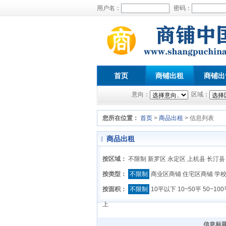
用户名：
密码：
首页
商铺出租
商铺出
意向：
区域：
您所在位置：
首页
>
商品出租
> 信息列表
商品出租
按区域：
不限制
新罗区
永定区
上杭县
长汀县
按类型：
不限制
商业区商铺
住宅区商铺
学
按面积：
不限制
10平以下
10~50平
50~10
上
信息标题